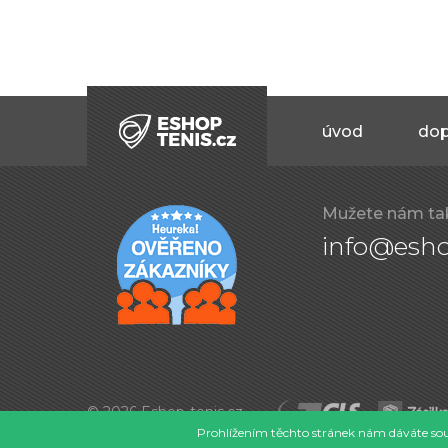
úvod
dop
Mužete nám ta
info@esho
© 2026 Eshop-tenis.cz
Prohlížením těchto stránek nám dáváte souh