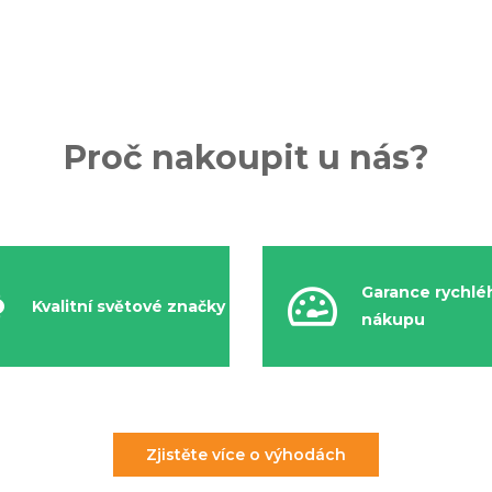
Proč nakoupit u nás?
Garance rychlé
Kvalitní světové značky
nákupu
Zjistěte více o výhodách