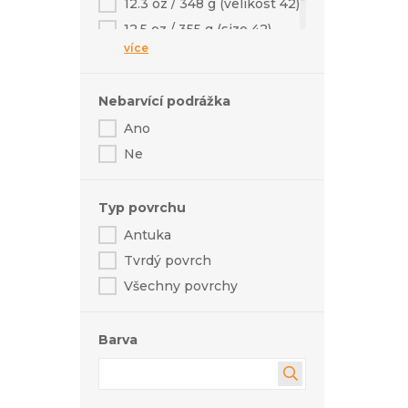
12.3 oz / 348 g (velikost 42)
12.5 oz / 355 g (size 42)
více
13.2 oz / 375 g (size 42)
Nebarvící podrážka
Ano
Ne
Typ povrchu
Antuka
Tvrdý povrch
Všechny povrchy
Barva