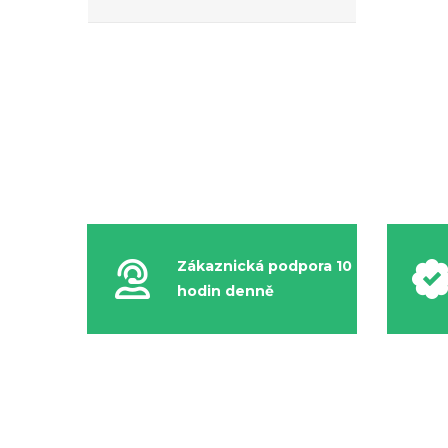
45.5
46
46 2/3
46.5
47
47 1/3
47.5
48
48.5
49
Zákaznická podpora 10
hodin denně