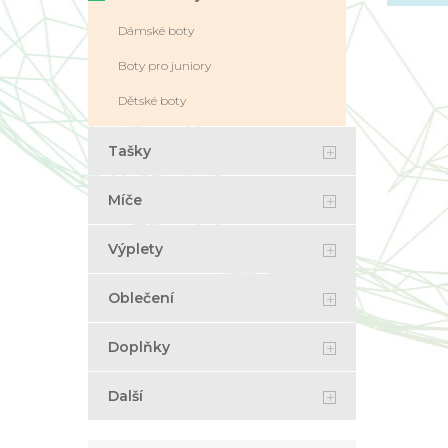
Dámské boty
Boty pro juniory
Dětské boty
Tašky
Míče
Výplety
Oblečení
Doplňky
Další