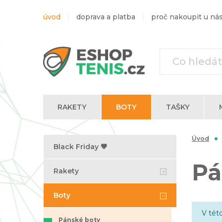
úvod
doprava a platba
proč nakoupit u ná
RAKETY
BOTY
TAŠKY
Trika s dlouhým rukávem
Úvod
Black Friday 🖤
Pá
Rakety
Boty
V tét
Pánské boty