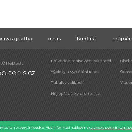
rava a platba
o nás
kontakt
můj úče
Průvodce tenisovými raketami
Obcho
ké napsat
p-tenis.cz
Výplety a vyplétání raket
Ochra
Tabulky velikostí
Vráce
Nejlepší dárky pro tenistu
las ke zpracování cookie. Více informací najdete na
stránce s podmínkami oc