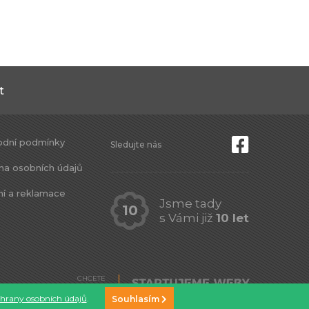
t
dní podmínky
Sledujte nás
na osobních údajů
ní a reklamace
Jsme tady
10
s Vámi již
10 let
CHCETE
TAKY WEB?
hrany osobních údajů
.
Souhlasím