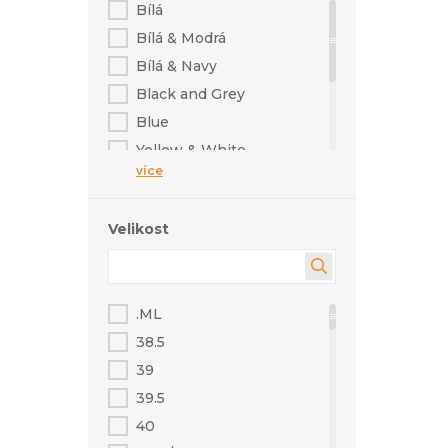
Bílá
Bílá & Modrá
Bílá & Navy
Black and Grey
Blue
Yellow & White
více
Černá & Bílá
Modrá & Oranžová
Velikost
Modrá & Tyrkysová
Žlutá & Černá
.ML
38.5
39
39.5
40