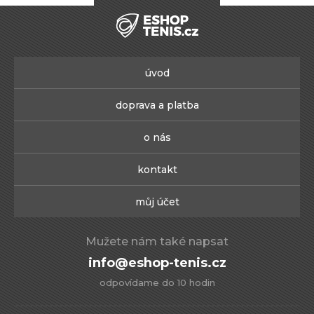
úvod
doprava a platba
o nás
kontakt
můj účet
Mužete nám také napsat
info@eshop-tenis.cz
odpovídame do 10 hodin