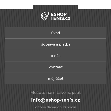
úvod
doprava a platba
o nás
kontakt
můj účet
Mužete nám také napsat
info@eshop-tenis.cz
odpovídame do 10 hodin