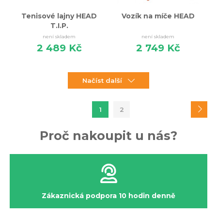
Tenisové lajny HEAD
Vozík na míče HEAD
T.I.P.
není skladem
není skladem
2 489 Kč
2 749 Kč
Načíst další
1
2
Proč nakoupit u nás?
Zákaznická podpora 10 hodin denně