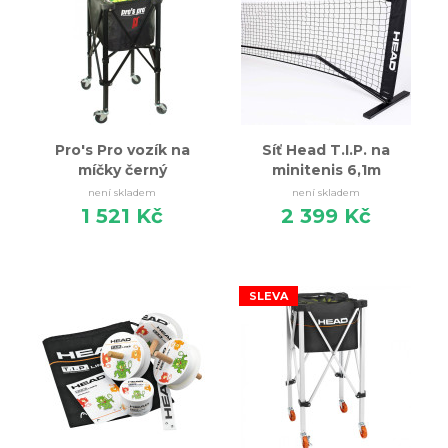
Pro's Pro vozík na
Síť Head T.I.P. na
míčky černý
minitenis 6,1m
není skladem
není skladem
1 521 Kč
2 399 Kč
SLEVA