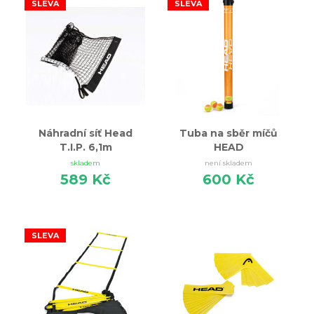
SLEVA
SLEVA
Náhradní síť Head
Tuba na sběr míčů
T.I.P. 6,1m
HEAD
skladem
není skladem
589 Kč
600 Kč
SLEVA