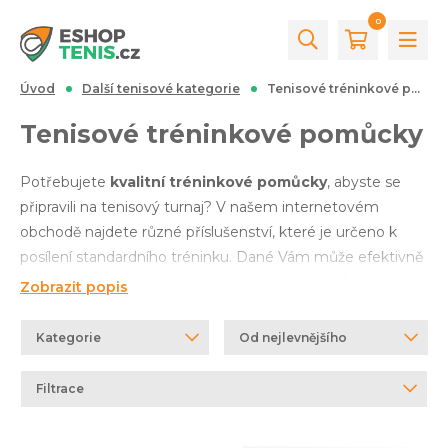
0
Úvod
Další tenisové kategorie
Tenisové tréninkové pomůcky
Tenisové tréninkové pomůcky
Potřebujete
kvalitní tréninkové pomůcky
, abyste se
připravili na tenisový turnaj? V našem internetovém
obchodě najdete různé příslušenství, které je určeno k
posílení standardního tréninku. Dané Vám může efektivně
zlepšit rychlost, pozornost a soustředěnost na kurtu. U nás
Zobrazit popis
tedy naleznete například
kupolovité kužele
,
terče
,
klipsy
,
náhradní sítě
,
koše na tenisové míče
či
kurtové
Kategorie
Od nejlevnějšího
čáry a rohy
. Zkrátka a dobře je z čeho vybírat. Pro bližší
filtraci lze například užít panel v levé části této stránky,
Filtrace
popř. se na nás
neváhejte obrátit
. Velmi rádi Vám
pomůžeme.