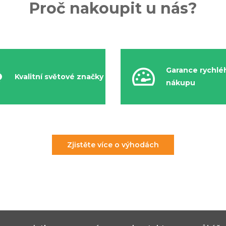
Proč nakoupit u nás?
Garance rychlé
Kvalitní světové značky
nákupu
Zjistěte více o výhodách