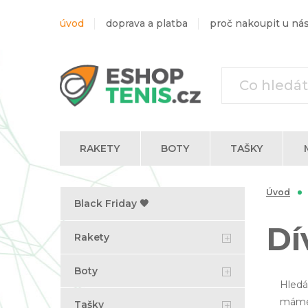
úvod
doprava a platba
proč nakoupit u ná
RAKETY
BOTY
TAŠKY
Trika s dlouhým rukávem
Úvod
Black Friday 🖤
Dí
Rakety
Boty
Hled
máme 
Tašky