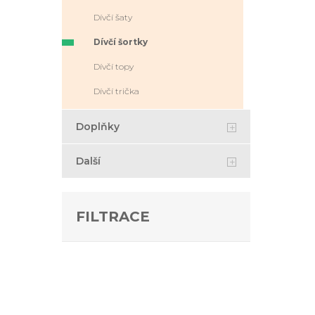
Dívčí šaty
Dívčí šortky
Dívčí topy
Dívčí trička
Doplňky
Další
FILTRACE