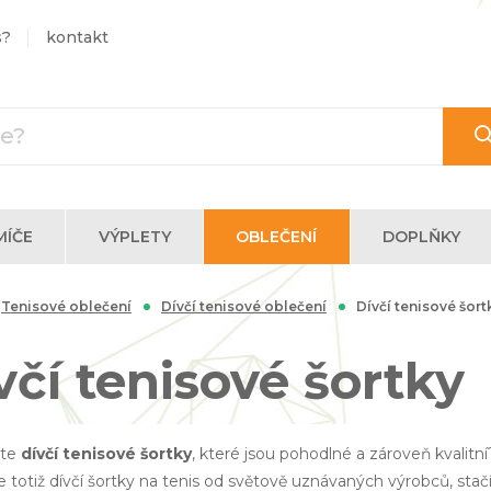
s?
kontakt
MÍČE
VÝPLETY
OBLEČENÍ
DOPLŇKY
Tenisové oblečení
Dívčí tenisové oblečení
Dívčí tenisové šort
včí tenisové šortky
áte
dívčí tenisové šortky
, které jsou pohodlné a zároveň kvalitn
totiž dívčí šortky na tenis od světově uznávaných výrobců, stačí