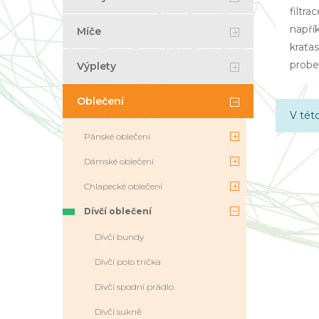
filtra
napřík
Míče
kraťa
probe
Výplety
Oblečení
V tét
Pánské oblečení
Dámské oblečení
Chlapecké oblečení
Dívčí oblečení
Dívčí bundy
Dívčí polo trička
Dívčí spodní prádlo
Dívčí sukně