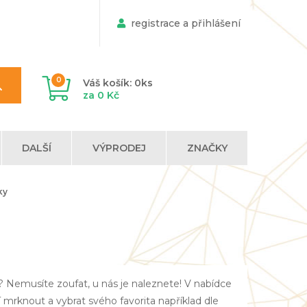
registrace a přihlášení
0
Váš košík: 0ks
za 0 Kč
DALŠÍ
VÝPRODEJ
ZNAČKY
ky
í? Nemusíte zoufat, u nás je naleznete! V nabídce
 mrknout a vybrat svého favorita například dle