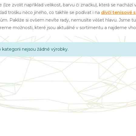
ce (lze zvolit například velikost, barvu či značku), která se nachá
lad trošku něco jiného, co takhle se podívat i na
dívčí tenisové 
sům. Pakliže si ovšem nevíte rady, nemusíte věšet hlavu. Jsme t
reme možnosti, které jsou aktuálně v sortimentu a najdeme vho
o kategorii nejsou žádné výrobky.