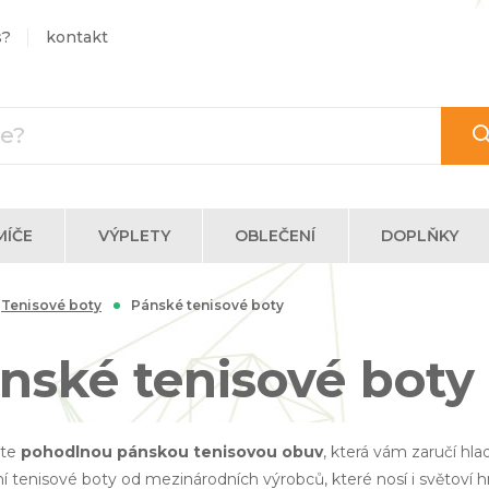
s?
kontakt
MÍČE
VÝPLETY
OBLEČENÍ
DOPLŇKY
Tenisové boty
Pánské tenisové boty
nské tenisové boty
áte
pohodlnou pánskou tenisovou obuv
, která vám zaručí hl
ní tenisové boty od mezinárodních výrobců, které nosí i světoví hr