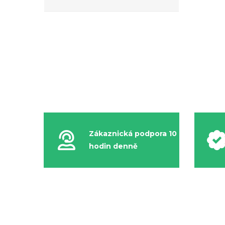
45.5
46
46 2/3
46.5
47
47 1/3
47.5
48
48.5
49
Zákaznická podpora 10
hodin denně