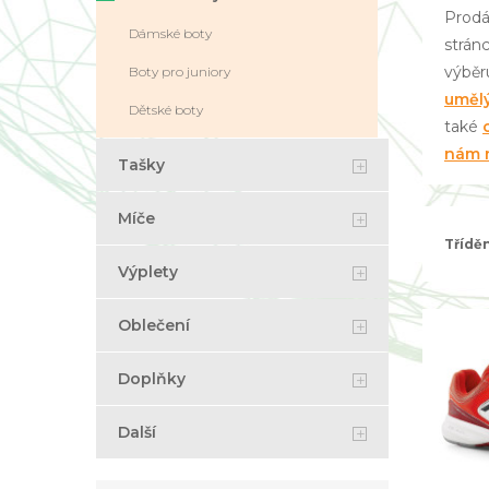
Prodá
Dámské boty
strán
výběr
Boty pro juniory
uměl
Dětské boty
také
nám n
Tašky
Míče
Třídě
Výplety
Oblečení
Doplňky
Další