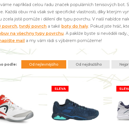
váme například celou řadu značek populárních tenisových bot. St
ce. Každá obuv má však své specifické vlastnosti, díky kterým v
u zcela jistě pomůže i dělení dle typu povrchu. V naší nabídce n
ý povrch
,
tvrdý povrch
a také
boty do haly
. Pokud jste hráč, 
obuv na všechny typy povrchu
. A pakliže byste si nevěděli rady
apište mail
a my vám rádi s výběrem pomůžeme!
no podle:
Od nejlevnějšího
Od nejdražšího
Nejpr
SLEVA
SLEV