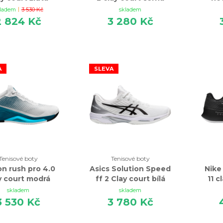
|
ladem
3 530 Kč
skladem
2 824 Kč
3 280 Kč
A
SLEVA
Tenisové boty
Tenisové boty
on rush pro 4.0
Asics Solution Speed
Nike
y court modrá
ff 2 Clay court bílá
11 c
skladem
skladem
3 530 Kč
3 780 Kč