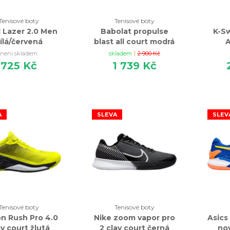
Tenisové boty
Tenisové boty
 Lazer 2.0 Men
Babolat propulse
K-Sw
ílá/červená
blast all court modrá
A
|
není skladem
skladem
2 900 Kč
725 Kč
1 739 Kč
A
SLEVA
SLEV
Tenisové boty
Tenisové boty
on Rush Pro 4.0
Nike zoom vapor pro
Asics
y court žlutá
2 clay court černá
nov