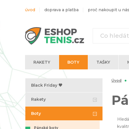
úvod
doprava a platba
proč nakoupit u ná
RAKETY
BOTY
TAŠKY
Trika s dlouhým rukávem
Úvod
Black Friday 🖤
Pá
Rakety
Boty
Hled
kvalit
Pánské boty