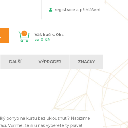
registrace a přihlášení
0
Váš košík: 0ks
za 0 Kč
DALŠÍ
VÝPRODEJ
ZNAČKY
adký pohyb na kurtu bez uklouznutí? Nabízíme
áči. Věříme, že si u nás vyberete ty pravé!