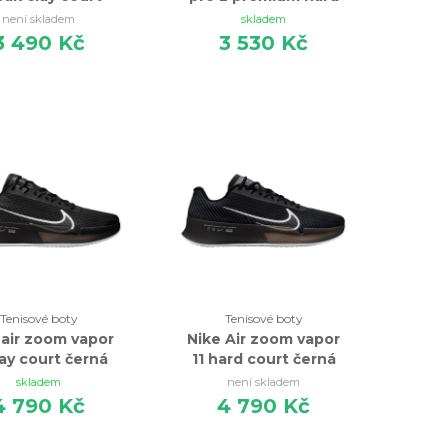
modrá
court černá
není skladem
skladem
3 490 Kč
3 530 Kč
Tenisové boty
Tenisové boty
 air zoom vapor
Nike Air zoom vapor
lay court černá
11 hard court černá
skladem
není skladem
4 790 Kč
4 790 Kč