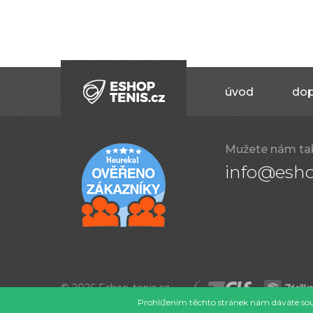
úvod
dop
Mužete nám ta
info@esho
© 2026 Eshop-tenis.cz
Prohlížením těchto stránek nám dáváte souh