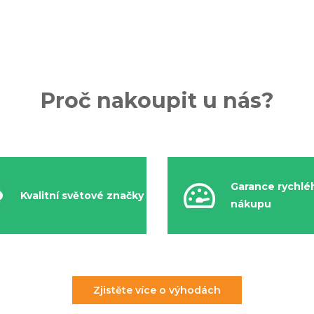
Proč nakoupit u nás?
Garance rychlé
Kvalitní světové značky
nákupu
Zjistěte více o výhodách