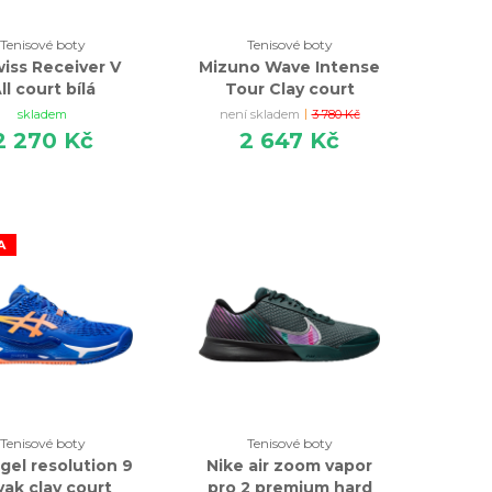
Tenisové boty
Tenisové boty
iss Receiver V
Mizuno Wave Intense
ll court bílá
Tour Clay court
modrá
|
skladem
není skladem
3 780 Kč
2 270 Kč
2 647 Kč
A
Tenisové boty
Tenisové boty
 gel resolution 9
Nike air zoom vapor
ak clay court
pro 2 premium hard