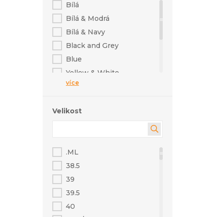
Bílá
Bílá & Modrá
Bílá & Navy
Black and Grey
Blue
Yellow & White
více
Černá & Bílá
Modrá & Oranžová
Velikost
Modrá & Tyrkysová
Žlutá & Černá
.ML
38.5
39
39.5
40