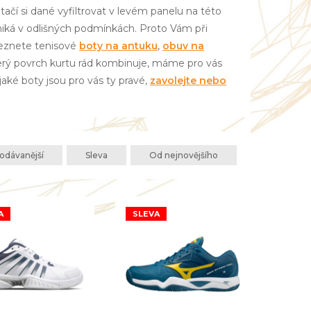
ačí si dané vyfiltrovat v levém panelu na této
yniká v odlišných podmínkách. Proto Vám při
aleznete tenisové
boty na antuku
,
obuv na
který povrch kurtu rád kombinuje, máme pro vás
, jaké boty jsou pro vás ty pravé,
zavolejte nebo
odávanější
Sleva
Od nejnovějšího
A
SLEVA