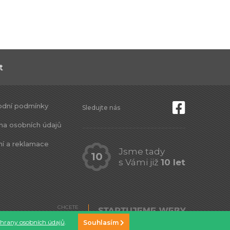
t
dní podmínky
Sledujte nás
na osobních údajů
ní a reklamace
Jsme tady
10
s Vámi již
10 let
CHCETE
TAKY WEB?
hrany osobních údajů
.
Souhlasím