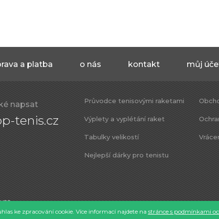
rava a platba
o nás
kontakt
můj úče
Průvodce tenisovými raketami
Obcho
ké napsat
p-tenis.cz
Výplety a vyplétání raket
Ochra
Tabulky velikostí
Vráce
Nejlepší dárky pro tenistu
las ke zpracování cookie. Více informací najdete na
stránce s podmínkami oc