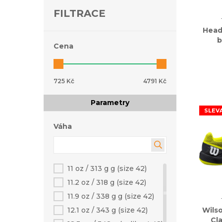
FILTRACE
Head
b
Cena
725 Kč
4791 Kč
Parametry
SLEV
Váha
11 oz / 313 g g (size 42)
11.2 oz / 318 g (size 42)
11.9 oz / 338 g g (size 42)
12.1 oz / 343 g (size 42)
Wils
Cla