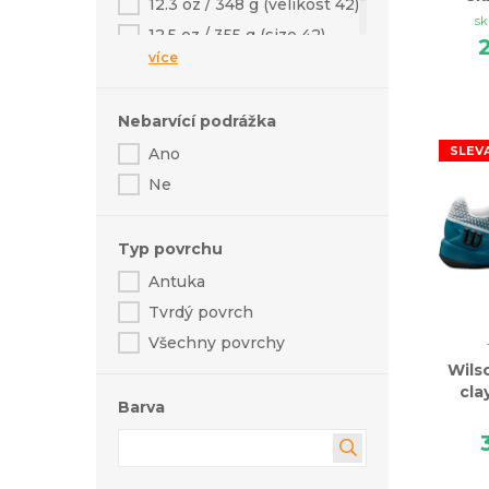
12.3 oz / 348 g (velikost 42)
sk
12.5 oz / 355 g (size 42)
více
13.2 oz / 375 g (size 42)
Nebarvící podrážka
SLEV
Ano
Ne
Typ povrchu
Antuka
Tvrdý povrch
Všechny povrchy
Wils
cla
Barva