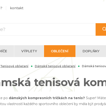
s?
kontakt
MÍČE
VÝPLETY
OBLEČENÍ
DOPLŇKY
Tenisové oblečení
Dámské tenisové oblečení
Dámská tenisov
mská tenisová komp
te po
dámských kompresních tričkách na tenis?
Super! Máte 
itou vlastností každého sportovního oblečení by měla být prody