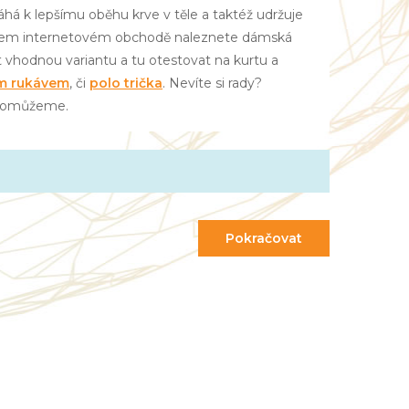
há k lepšímu oběhu krve v těle a taktéž udržuje
našem internetovém obchodě naleznete dámská
t vhodnou variantu a tu otestovat na kurtu a
m rukávem
, či
polo trička
. Nevíte si rady?
 pomůžeme.
Pokračovat