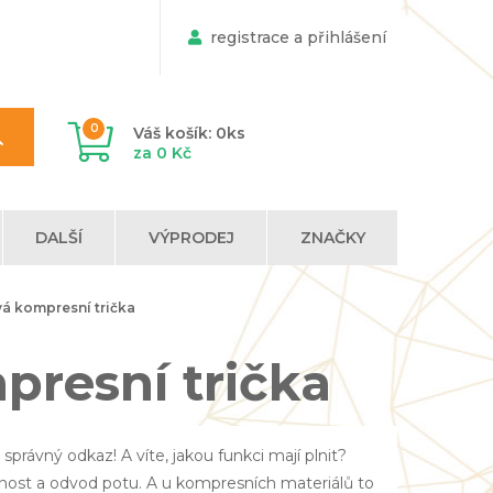
registrace a přihlášení
0
Váš košík: 0ks
za 0 Kč
DALŠÍ
VÝPRODEJ
ZNAČKY
á kompresní trička
resní trička
správný odkaz! A víte, jakou funkci mají plnit?
šnost a odvod potu. A u kompresních materiálů to