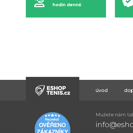
hodin denně
úvod
dop
Mužete nám ta
info@esho