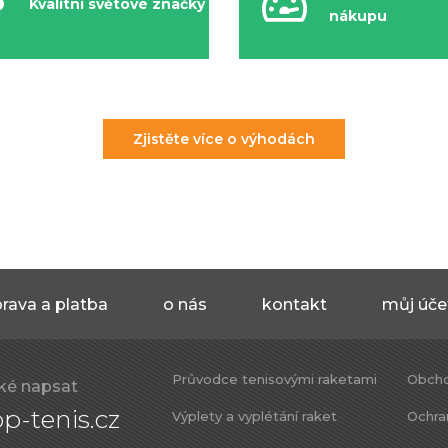
Kvalitní světové značky
nákupu
Zjistěte více o výhodách
rava a platba
o nás
kontakt
můj úče
Průvodce tenisovými raketami
Obcho
ké napsat
p-tenis.cz
Výplety a vyplétání raket
Ochra