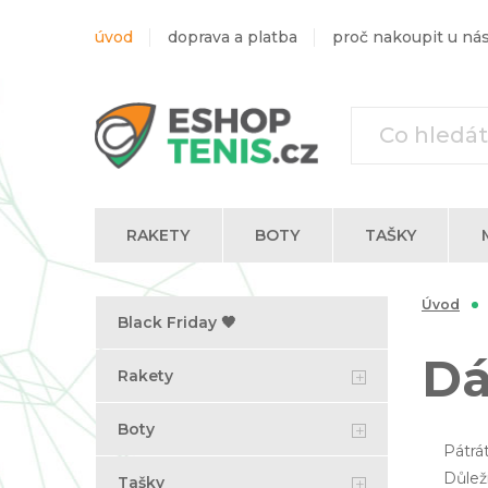
úvod
doprava a platba
proč nakoupit u ná
RAKETY
BOTY
TAŠKY
Trika s dlouhým rukávem
Úvod
Black Friday 🖤
Dá
Rakety
Boty
Pátrá
Důlež
Tašky