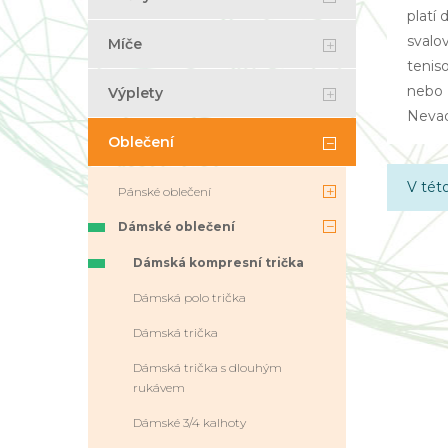
platí
svalo
Míče
tenis
nebo 
Výplety
Nevad
Oblečení
V tét
Pánské oblečení
Dámské oblečení
Dámská kompresní trička
Dámská polo trička
Dámská trička
Dámská trička s dlouhým
rukávem
Dámské 3/4 kalhoty