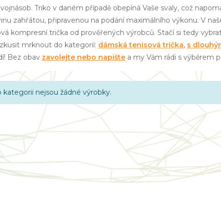
 dvojnásob. Triko v daném případě obepíná Vaše svaly, což napomá
vinu zahřátou, připravenou na podání maximálního výkonu. V 
ová kompresní trička od prověřených výrobců. Stačí si tedy vybra
zkusit mrknout do kategorií:
dámská tenisová trička
,
s dlouhý
í! Bez obav
zavolejte nebo napište
a my Vám rádi s výběrem
o kategorii nejsou žádné výrobky.