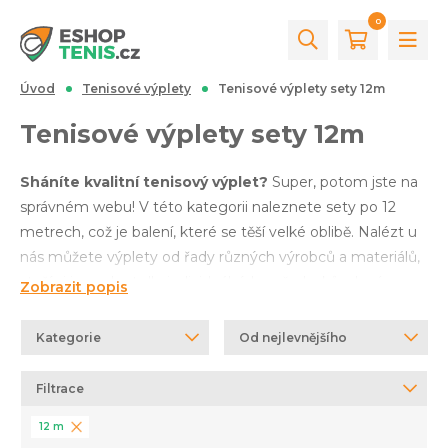
0
Úvod
Tenisové výplety
Tenisové výplety sety 12m
Tenisové výplety sety 12m
Sháníte kvalitní tenisový výplet?
Super, potom jste na
správném webu! V této kategorii naleznete sety po 12
metrech, což je balení, které se těší velké oblibě. Nalézt u
nás můžete výplety od řady různých výrobců a materiálů,
stačí si jen vybrat dle individuálních požadavků v levém
Zobrazit popis
panelu této stránky, kde do filtru lze zadat Vámi
preferovaná varianta. Nechcete dlouze hledat? Co takhle
Kategorie
Od nejlevnějšího
zkusit
Pro's Pro Cyber Power
nebo
Wilson Sensation
Comfort Plus
? Nabízíme také výhodnější alternativu a to
Filtrace
role tenisových výpletů 200 m
. Nevíte si rady?
12 m
Kontaktujte nás
a my Vám rádi s výběrem pomůžeme.