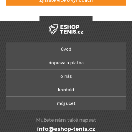
Zjistěte více o výhodách
úvod
doprava a platba
o nás
kontakt
můj účet
Mužete nám také napsat
info@eshop-tenis.cz