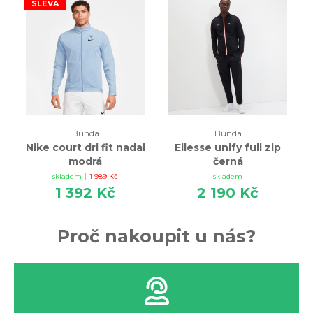
SLEVA
tenisových mikin
. A pokud si stále nevíte rady, můžete
nás
kontaktovat
. Rádi Vám pomůžeme.
Bunda
Bunda
Nike court dri fit nadal
Ellesse unify full zip
modrá
černá
|
skladem
1 989 Kč
skladem
1 392 Kč
2 190 Kč
Proč nakoupit u nás?