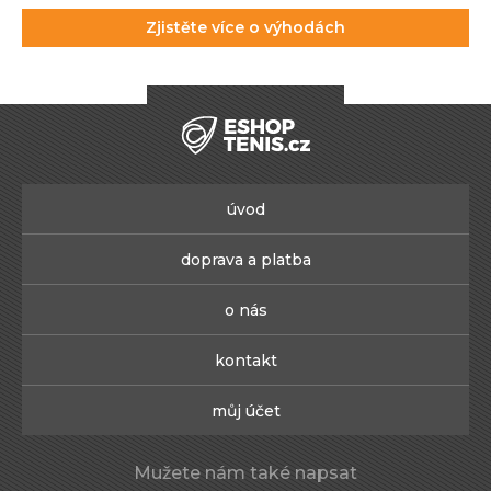
Zjistěte více o výhodách
úvod
doprava a platba
o nás
kontakt
můj účet
Mužete nám také napsat