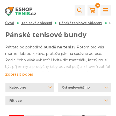
0
Úvod
Tenisové oblečení
Pánské tenisové oblečení
Pánské tenisové bundy
Pánské tenisové bundy
Pátráte po pohodlné
bundě na tenis?
Potom pro Vás
máme dobrou zprávu, protože jste na správné adrese.
Podle čeho však vybírat? Určitě dle materiálu, který musí
být příjemný a prodyšný (aby odvedl pot) a zároveň zahřál
svaly v chladném počasí a samozřejmě nesmíme
Zobrazit popis
zapomenout na střih, který Vám musí padnout jako ulitý.
Většinou je doporučováno vybrat značku, která Vám
Kategorie
Od nejlevnějšího
nejvíce vyhovuje a vyzkoušet tenisovou bundu přímo na
kurtu. Stačí si tedy jen zvolit svého favorita. Pro jednodušší
Filtrace
nákup lze v levém panelu této stránky upravit své
preference a nebo například mrknout do kategorií