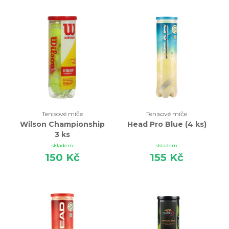
povrchů, můžete mrknout do sekcí
tenisové míče na
antuku
nebo
na trávu
. Potřebujete s výběrem poradit?
Zavolejte nám nebo napište
. Společně vybereme
variantu, která Vám bude nejvíce vyhovovat.
Tenisové míče
Tenisové míče
Wilson Championship
Head Pro Blue (4 ks)
3 ks
skladem
skladem
150 Kč
155 Kč