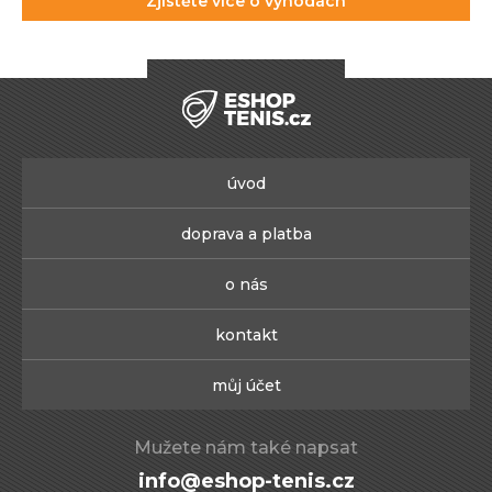
Zjistěte více o výhodách
úvod
doprava a platba
o nás
kontakt
můj účet
Mužete nám také napsat
info@eshop-tenis.cz