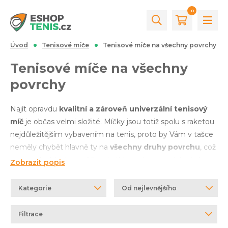
0
Úvod
Tenisové míče
Tenisové míče na všechny povrchy
Tenisové míče na všechny
povrchy
Najít opravdu
kvalitní a zároveň univerzální tenisový
míč
je občas velmi složité. Míčky jsou totiž spolu s raketou
nejdůležitějším vybavením na tenis, proto by Vám v tašce
neměly chybět hlavně ty na
všechny druhy povrchu
, což
je varianta, která umožňuje hrát bez obav na jakémkoliv
Zobrazit popis
kurtu. Stačí mrknout na levý panel této stránky, můžete
více specifikovat Vaše preference. Je však nutné dodat, že
Kategorie
Od nejlevnějšího
v našem internetovém obchodě v drtivé většině
naleznete tlakové míče, což je standard, který většina
Filtrace
zákazníků preferuje. V případě, že hledáte dle ostatních