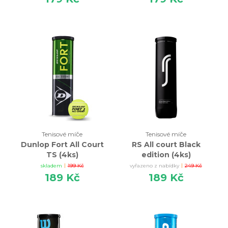
Tenisové míče
Tenisové míče
Dunlop Fort All Court
RS All court Black
TS (4ks)
edition (4ks)
|
|
skladem
199 Kč
vyřazeno z nabídky
249 Kč
189 Kč
189 Kč