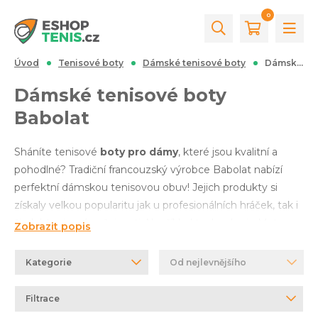
0
Úvod
Tenisové boty
Dámské tenisové boty
Dámské tenisové boty Babolat
Dámské tenisové boty
Babolat
Sháníte tenisové
boty pro dámy
, které jsou kvalitní a
pohodlné? Tradiční francouzský výrobce Babolat nabízí
perfektní dámskou tenisovou obuv! Jejich produkty si
získaly velkou popularitu jak u profesionálních hráček, tak i
široké tenisové veřejnosti. Například technologie Matryx
Zobrazit popis
EVO činí obuv pružnou a odolnou. A díky unikátním
prvkům KPRS-X a Active Flexxion je bota dokonale
Kategorie
Od nejlevnějšího
dynamická a odpružená. Je zkrátka jasné, že se značkou
Babolat budete na kurtu zářit! Stačí si jen vybrat
Filtrace
prostřednictvím filtru v levé části této stránky. A pokud si