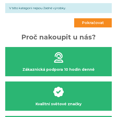
nebudete vědět rady,
neváhejte se na nás obrátit
.
V této kategorii nejsou žádné výrobky.
Společně probereme Váš styl hry a na základě toho
zvolíme vhodný typ obuvi.
Pokračovat
Proč nakoupit u nás?
Zákaznická podpora 10 hodin denně
Kvalitní světové značky