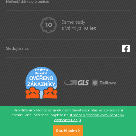
Nejlepší dárky pro tenistu
Jsme tady
10
s Vámi již
10 let
Sledujte nás
© 2026 Eshop-tenis.cz
Prohlížením těchto stránek nám dáváte souhlas ke zpracování
cookie. Více informací najdete na
stránce s podmínkami ochrany
osobních údajů
.
CHCETE
Souhlasím
TAKY WEB?