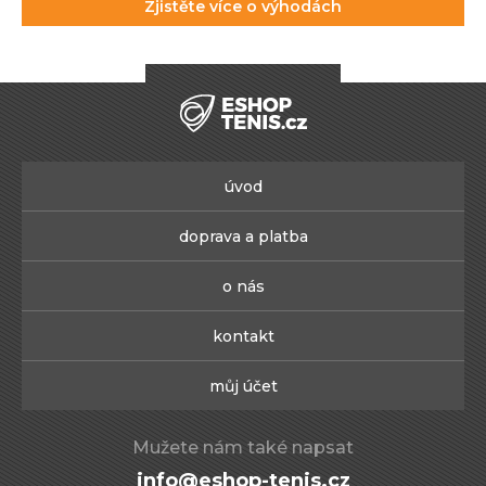
Zjistěte více o výhodách
úvod
doprava a platba
o nás
kontakt
můj účet
Mužete nám také napsat
info@eshop-tenis.cz