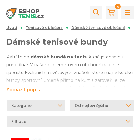
0
Úvod
Tenisové oblečení
Dámské tenisové oblečení
Dámské tenisové bundy
Dámské tenisové bundy
Pátráte po
dámské bundě na tenis
, která je opravdu
pohodlná? V našem internetovém obchodě najdete
spoustu kvalitních a světových značek, které mají v kolekci
bundy sportovní, určené přímo na kurt a zároveň je lze
vzít i na volnočasové nošení. Stačí si zvolit design který
Zobrazit popis
Vám padne do oka a velikost dámské tenisové bundy. Pro
dané lze využít filtr, který se nachází v levém panelu této
Kategorie
Od nejlevnějšího
stránky a nebo mrknout do alternativních kategorií, mezi
které patří například:
dámské tenisové mikiny
,
trička
či
Filtrace
šortky
. Nevíte si rady, jaký produkt vybrat? Nevadí. Dejte
nám vědět prostřednictvím naší
kontaktní stránky
.