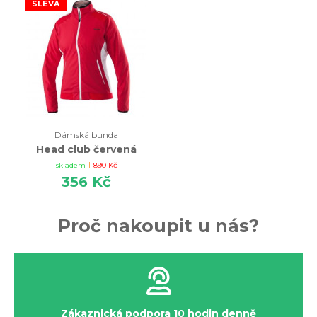
SLEVA
Společně se podíváme na Vaše požadavky a nalezneme
vhodnou kombinaci, která Vám bude vyhovovat.
Dámská bunda
Head club červená
|
skladem
890 Kč
356 Kč
Proč nakoupit u nás?
Zákaznická podpora 10 hodin denně