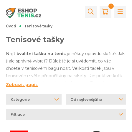
0
Úvod
Tenisové tašky
Tenisové tašky
Najít
kvalitní tašku na tenis
je někdy opravdu složité. Jak
ji ale správně vybrat? Důležité je si uvědomit, co vše
chcete v tenisovém bagu nosit. Velikosti tašek jsou v
tenisovém světe přepočítány na rakety. Respektive kolik
se jich pomyslně vleze do jednoho bagu. To však
Zobrazit popis
neznamená, že jich musíte vždy tolik nosit, jedná se spíše
o představu celkové velikosti. Podle náročnosti každého
Kategorie
Od nejlevnějšího
hráče jsou pak tašky rozděleny na velké tašky, které
pojmou až
15 raket
, častěji se však vyrábí s kapacitou
12
Filtrace
raket
(ideální na turnaje, tedy rakety vč. příslušenství,
oblečení, bot apod.), střední
tenisové tašky s velikostí 6-