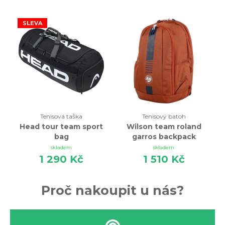
SLEVA
Tenisová taška
Tenisový batoh
Head tour team sport
Wilson team roland
bag
garros backpack
skladem
skladem
1 290 Kč
1 510 Kč
Proč nakoupit u nás?