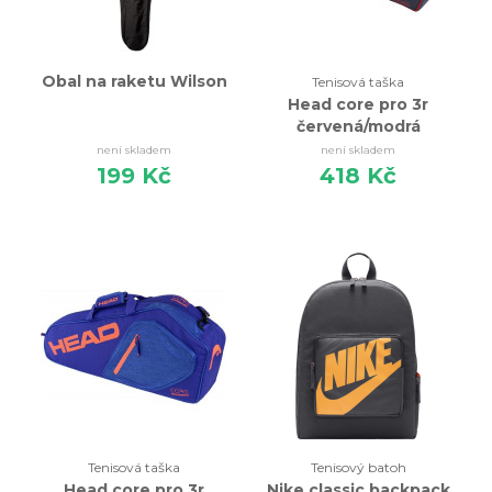
Obal na raketu Wilson
Tenisová taška
Head core pro 3r
červená/modrá
není skladem
není skladem
199 Kč
418 Kč
Tenisová taška
Tenisový batoh
Head core pro 3r
Nike classic backpack