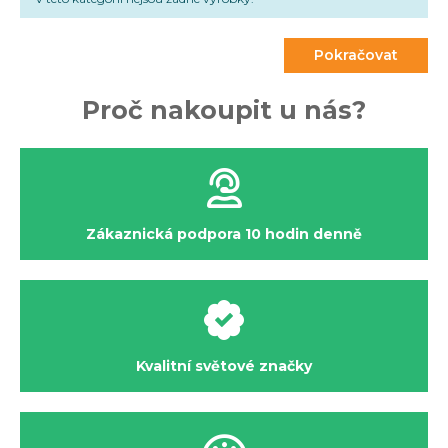
případě, že si nevíte rady, nemusíte zoufat. Stačí nám
napsat nebo zavolat
a společně vše probereme k Vaší
Pokračovat
plné spokojenosti.
Proč nakoupit u nás?
Zákaznická podpora 10 hodin denně
Kvalitní světové značky