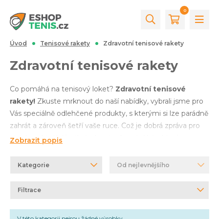
0
Úvod
Tenisové rakety
Zdravotní tenisové rakety
Zdravotní tenisové rakety
Co pomáhá na tenisový loket?
Zdravotní tenisové
rakety!
Zkuste mrknout do naší nabídky, vybrali jsme pro
Vás speciálně odlehčené produkty, s kterými si lze parádně
zahrát a zároveň šetří vaše ruce. Což je dobrá zpráva pro
všechny, kteří dávají přednost rekreační hře, která
Zobrazit popis
minimalizuje otřesy. Pokud však dáváte přednost
standardnímu výběru, můžete se podívat do sekce
Kategorie
Od nejlevnějšího
tenisových raket pro dospělé
. A pokud preferujete
hledání dle úrovně, je vhodné mrknout na
tenisové rakety
Filtrace
pro začínající hráče
,
pro rekreanty
,
středně zdatné
(pokročilejší) hráče
či
pro profesionální hráče
. V
V této kategorii nejsou žádné výrobky.