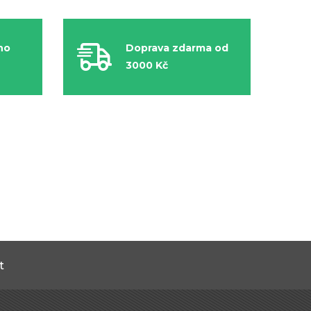
ho
Doprava zdarma od
3000 Kč
t