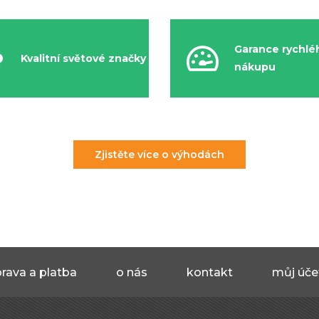
Garance rychlé
Kvalitní světové značky
nákupu
Zjistěte více o výhodách
rava a platba
o nás
kontakt
můj úče