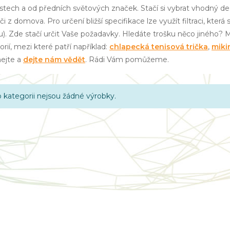
ostech a od předních světových značek. Stačí si vybrat vhodný de
či z domova. Pro určení bližší specifikace lze využít filtraci, kte
u). Zde stačí určit Vaše požadavky. Hledáte trošku něco jiného? M
rií, mezi které patří například:
chlapecká tenisová trička
,
miki
ejte a
dejte nám vědět
. Rádi Vám pomůžeme.
o kategorii nejsou žádné výrobky.