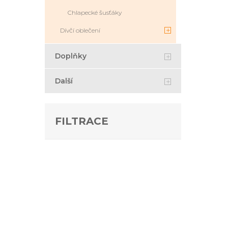
Chlapecké šusťáky
Dívčí oblečení
Doplňky
Další
FILTRACE