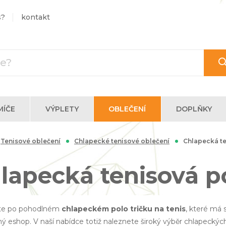
s?
kontakt
MÍČE
VÝPLETY
OBLEČENÍ
DOPLŇKY
Tenisové oblečení
Chlapecké tenisové oblečení
Chlapecká te
lapecká tenisová po
te po pohodlném
chlapeckém polo tričku na tenis
, které má 
ný eshop. V naší nabídce totiž naleznete široký výběr chlapeckých