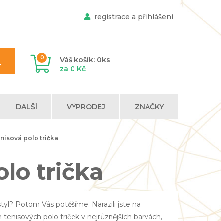
registrace a přihlášení
0
Váš košík: 0ks
za 0 Kč
DALŠÍ
VÝPRODEJ
ZNAČKY
nisová polo trička
lo trička
styl? Potom Vás potěšíme. Narazili jste na
 tenisových polo triček v nejrůznějších barvách,