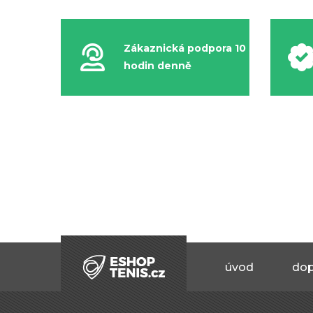
Zákaznická podpora 10
hodin denně
úvod
dop