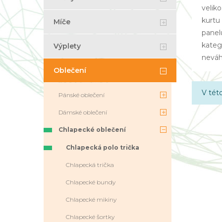
velik
kurtu 
Míče
panel
katego
Výplety
neváh
Oblečení
V tét
Pánské oblečení
Dámské oblečení
Chlapecké oblečení
Chlapecká polo trička
Chlapecká trička
Chlapecké bundy
Chlapecké mikiny
Chlapecké šortky