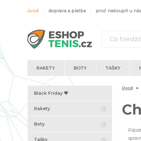
úvod
doprava a platba
proč nakoupit u ná
RAKETY
BOTY
TAŠKY
Trika s dlouhým rukávem
Úvod
Black Friday 🖤
Ch
Rakety
Boty
Pátrá
správ
Tašky