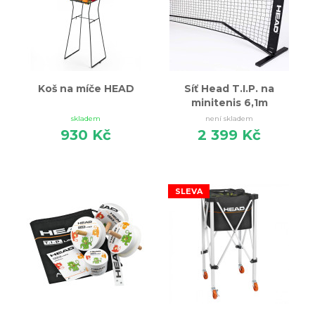
Koš na míče HEAD
Síť Head T.I.P. na
minitenis 6,1m
skladem
není skladem
930 Kč
2 399 Kč
SLEVA