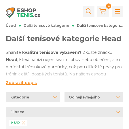
0
Úvod
Další tenisové kategorie
Další tenisové kategorie Head
Další tenisové kategorie Head
Sháníte
kvalitní tenisové vybavení?
Zkuste značku
Head
, která nabízí nejen kvalitní obuv nebo oblečení, ale i
perfektní tréninkové pomůcky, což jsou důležité prvky pro
trénink dětí i dospělých tenistů. Na našem eshopu
naleznete různé kupolovité kužele, tenisové lajny, kurtové
Zobrazit popis
čáry či rohy, koše na míče a mnoho dalších potřebných
věcí, které zlepší Vaši hru na krutu. Nevíte si rady?
Kategorie
Od nejlevnějšího
Potřebujete pomoci?
Zavolejte nebo napište
a společně
probereme Vaše preference a zvolíme vhodnou
Filtrace
alternativu.
HEAD