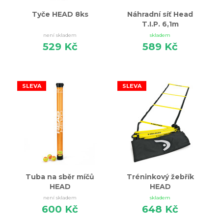
Tyče HEAD 8ks
Náhradní síť Head
T.I.P. 6,1m
není skladem
skladem
529 Kč
589 Kč
SLEVA
SLEVA
Tuba na sběr míčů
Tréninkový žebřík
HEAD
HEAD
není skladem
skladem
600 Kč
648 Kč