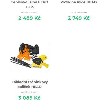
Tenisové lajny HEAD
Vozík na míče HEAD
T.I.P.
není skladem
není skladem
2 489 Kč
2 749 Kč
Základní tréninkový
balíček HEAD
není skladem
3 089 Kč