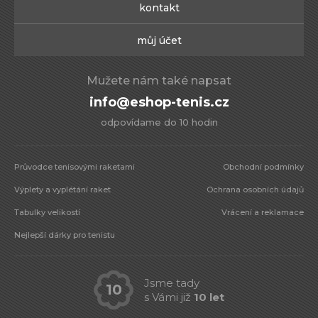
kontakt
můj účet
Mužete nám také napsat
info@eshop-tenis.cz
odpovídame do 10 hodin
Průvodce tenisovými raketami
Obchodní podmínky
Výplety a vyplétání raket
Ochrana osobních údajů
Tabulky velikostí
Vrácení a reklamace
Nejlepší dárky pro tenistu
Jsme tady
10
s Vámi již
10 let