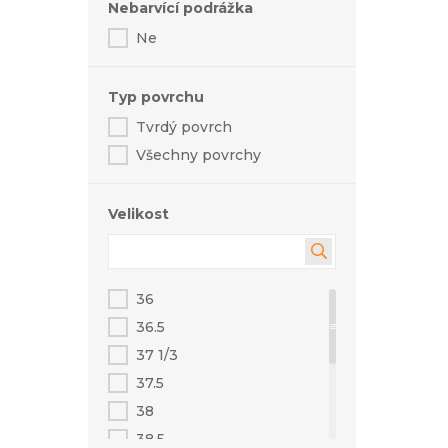
Nebarvící podrážka
Ne
Typ povrchu
Tvrdý povrch
Všechny povrchy
Velikost
36
36.5
37 1/3
37.5
38
38.5