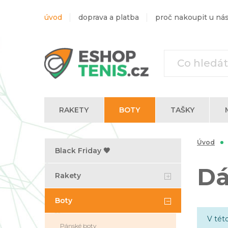
úvod
doprava a platba
proč nakoupit u ná
RAKETY
BOTY
TAŠKY
Trika s dlouhým rukávem
Úvod
Black Friday 🖤
Dá
Rakety
Boty
V tét
Pánské boty