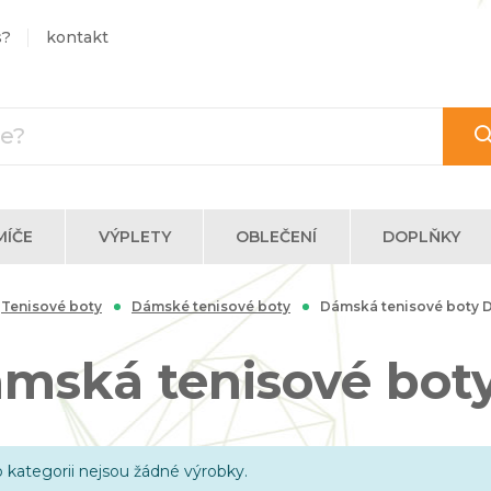
s?
kontakt
MÍČE
VÝPLETY
OBLEČENÍ
DOPLŇKY
Tenisové boty
Dámské tenisové boty
Dámská tenisové boty 
mská tenisové bot
o kategorii nejsou žádné výrobky.