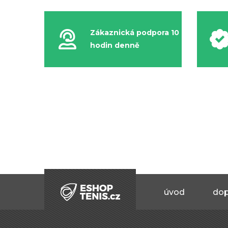
Zákaznická podpora 10
hodin denně
úvod
dop