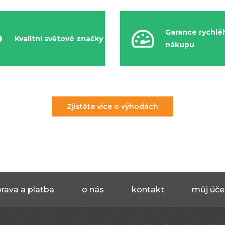
Garance rychlé
Kvalitní světové značky
nákupu
Zjistěte více o výhodách
rava a platba
o nás
kontakt
můj úče