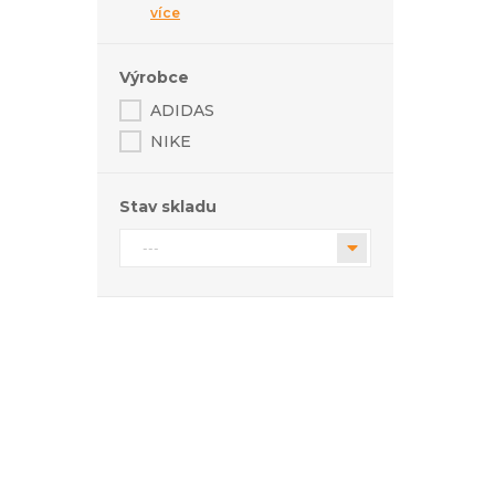
více
39
40
Výrobce
40.5
ADIDAS
41
NIKE
42
Stav skladu
---