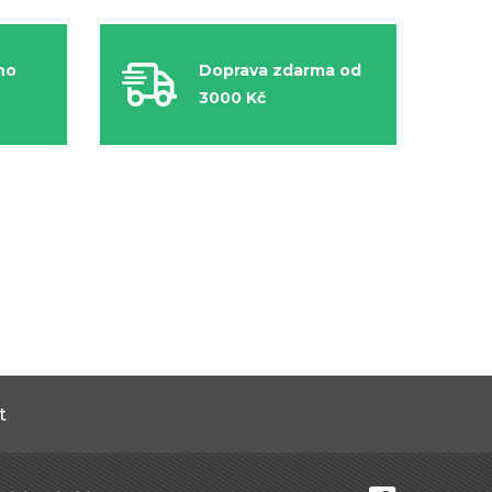
ho
Doprava zdarma od
3000 Kč
t