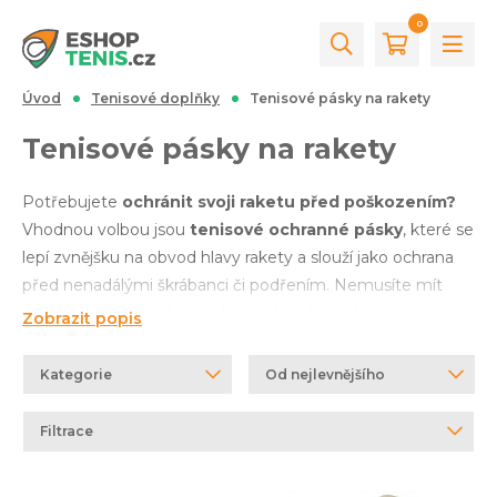
0
Úvod
Tenisové doplňky
Tenisové pásky na rakety
Tenisové pásky na rakety
Potřebujete
ochránit svoji raketu před poškozením?
Vhodnou volbou jsou
tenisové ochranné pásky
, které se
lepí zvnějšku na obvod hlavy rakety a slouží jako ochrana
před nenadálými škrábanci či podřením. Nemusíte mít
tedy starost, že se Vaše raketa v batohu nebo tašce
Zobrazit popis
poškodí. Pro pohodlnější vyhledávání můžete upravit své
požadavky v levém panelu s filtry. A pokud potřebujete
Kategorie
Od nejlevnějšího
naši radu, stačí
zavolat nebo napsat
. Společně
probereme Vaše preference a vybereme pro Vás vhodný
Filtrace
produkt.