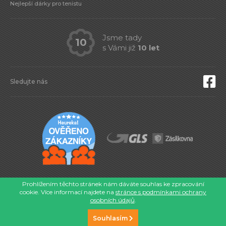
Nejlepší dárky pro tenistu
Jsme tady
10
s Vámi již
10 let
Sledujte nás
© 2026 Eshop-tenis.cz
Prohlížením těchto stránek nám dáváte souhlas ke zpracování
cookie. Více informací najdete na
stránce s podmínkami ochrany
osobních údajů
.
CHCETE
Souhlasím
TAKY WEB?