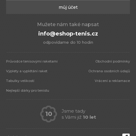
můj účet
Mužete nám také napsat
info@eshop-tenis.cz
odpovídame do 10 hodin
Průvodce tenisovými raketami
Obchodní podmínky
Výplety a vyplétání raket
Ochrana osobních údajů
Tabulky velikostí
Vrácení a reklamace
Nejlepší dárky pro tenistu
Jsme tady
10
s Vámi již
10 let