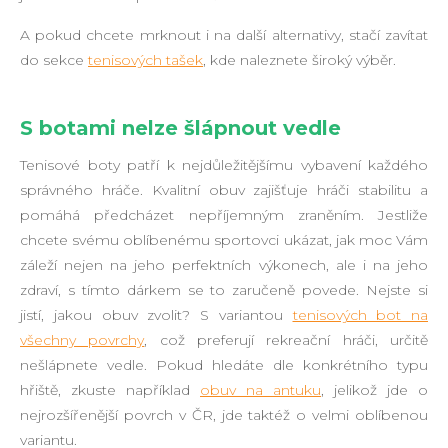
A pokud chcete mrknout i na další alternativy, stačí zavítat
do sekce
tenisových tašek
, kde naleznete široký výběr.
S botami nelze šlápnout vedle
Tenisové boty patří k nejdůležitějšímu vybavení každého
správného hráče. Kvalitní obuv zajišťuje hráči stabilitu a
pomáhá předcházet nepříjemným zraněním. Jestliže
chcete svému oblíbenému sportovci ukázat, jak moc Vám
záleží nejen na jeho perfektních výkonech, ale i na jeho
zdraví, s tímto dárkem se to zaručeně povede. Nejste si
jistí, jakou obuv zvolit? S variantou
tenisových bot na
všechny povrchy
, což preferují rekreační hráči, určitě
nešlápnete vedle. Pokud hledáte dle konkrétního typu
hřiště, zkuste například
obuv na antuku
, jelikož jde o
nejrozšířenější povrch v ČR, jde taktéž o velmi oblíbenou
variantu.