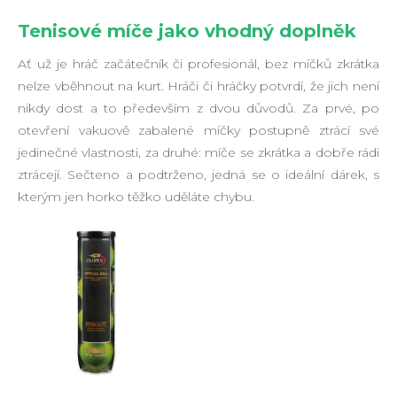
Tenisové míče jako vhodný doplněk
Ať už je hráč začátečník či profesionál, bez míčků zkrátka
nelze vběhnout na kurt. Hráči či hráčky potvrdí, že jich není
nikdy dost a to především z dvou důvodů. Za prvé, po
otevření vakuově zabalené míčky postupně ztrácí své
jedinečné vlastnosti, za druhé: míče se zkrátka a dobře rádi
ztrácejí. Sečteno a podtrženo, jedná se o ideální dárek, s
kterým jen horko těžko uděláte chybu.