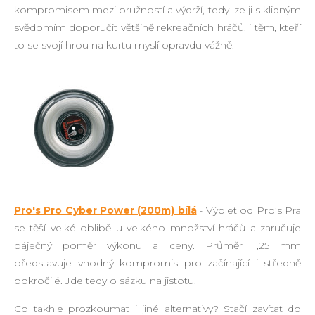
kompromisem mezi pružností a výdrží, tedy lze ji s klidným
svědomím doporučit většině rekreačních hráčů, i těm, kteří
to se svojí hrou na kurtu myslí opravdu vážně.
Pro's Pro Cyber Power (200m) bílá
- Výplet od Pro’s Pra
se těší velké oblibě u velkého množství hráčů a zaručuje
báječný poměr výkonu a ceny. Průměr 1,25 mm
představuje vhodný kompromis pro začínající i středně
pokročilé. Jde tedy o sázku na jistotu.
Co takhle prozkoumat i jiné alternativy? Stačí zavítat do