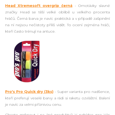
Head Xtremesoft overgrip černá
- Omotávky slavné
značky Head se těší velké oblibě u velkého procenta
hráčů. Černá barva je navíc praktická a v případě zašpinění
na ní nejsou nečistoty příliš vidět. To ocení zejména hráči,
kteří často trénují na antuce.
Pro's Pro Quick dry (3ks)
- Super varianta pro nadšence,
kteří preferují veselé barvy a rádi si raketu ozvláštní. Balení
je navíc za velmi příznivou cenu.
Chcete mrknout i na jiné produkty? V nabídce pro Vás