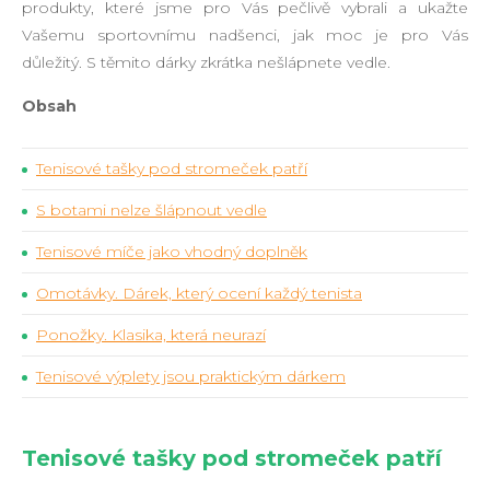
produkty, které jsme pro Vás pečlivě vybrali a ukažte
Vašemu sportovnímu nadšenci, jak moc je pro Vás
důležitý. S těmito dárky zkrátka nešlápnete vedle.
Obsah
Tenisové tašky pod stromeček patří
S botami nelze šlápnout vedle
Tenisové míče jako vhodný doplněk
Omotávky. Dárek, který ocení každý tenista
Ponožky. Klasika, která neurazí
Tenisové výplety jsou praktickým dárkem
Tenisové tašky pod stromeček patří