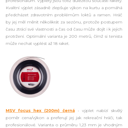
profesionálům. Výplety jsou totiž důležitou součástí rakety.
Kvalitní výplet zásadně zlepšuje výkon na kurtu a pomáhá
předcházet zdravotním problémům loktů a ramen. Hráč
by jej měl měnit několikrát za sezónu, protože postupem
času ztrácí své vlastnosti a čas od času může dojít i k jejich
protržení. Optimální varianta je 200 metrů, čímž si tenista
může nechat vyplést až 18 raket.
MSV focus hex (200m) černá
- výplet nabízí skvělý
poměr cena/výkon a preferují jej jak rekreační hráči, tak
profesionálové. Varianta o průměru 1,23 mm je vhodným