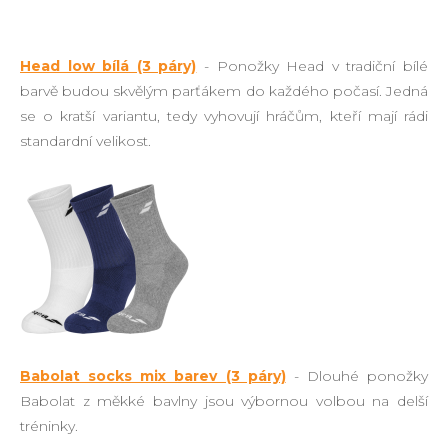
Head low bílá (3 páry)
- Ponožky Head v tradiční bílé
barvě budou skvělým parťákem do každého počasí. Jedná
se o kratší variantu, tedy vyhovují hráčům, kteří mají rádi
standardní velikost.
Babolat socks mix barev (3 páry)
- Dlouhé ponožky
Babolat z měkké bavlny jsou výbornou volbou na delší
tréninky.