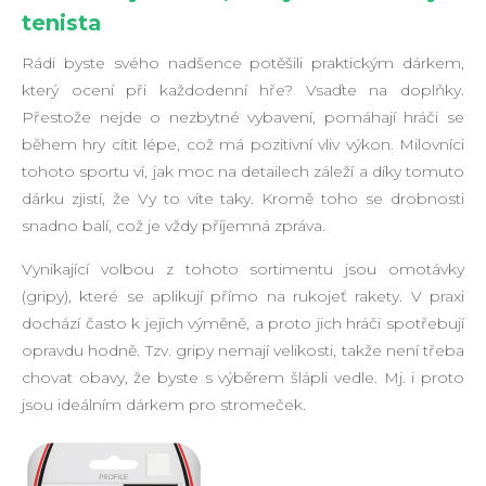
tenista
Rádi byste svého nadšence potěšili praktickým dárkem,
který ocení při každodenní hře? Vsaďte na doplňky.
Přestože nejde o nezbytné vybavení, pomáhají hráči se
během hry cítit lépe, což má pozitivní vliv výkon. Milovníci
tohoto sportu ví, jak moc na detailech záleží a díky tomuto
dárku zjistí, že Vy to víte taky. Kromě toho se drobnosti
snadno balí, což je vždy příjemná zpráva.
Vynikající volbou z tohoto sortimentu jsou omotávky
(gripy), které se aplikují přímo na rukojeť rakety. V praxi
dochází často k jejich výměně, a proto jich hráči spotřebují
opravdu hodně. Tzv. gripy nemají velikosti, takže není třeba
chovat obavy, že byste s výběrem šlápli vedle. Mj. i proto
jsou ideálním dárkem pro stromeček.