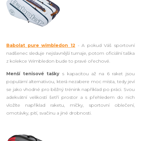
Babolat pure wimbledon 12
- A pokud Váš sportovní
nadšenec sleduje nejslavnější turnaje, potom oficiální taška
z kolekce Wimbledon bude to pravé ořechové.
Menší tenisové tašky
s kapacitou až na 6 raket jsou
populární alternativou, která nezabere moc místa, tedy jeví
se jako vhodné pro běžný trénink například po práci. Svou
adekvátní velikostí šetří prostor a s přehledem do nich
vložíte například raketu, míčky, sportovní oblečení,
omotávky, pití, svačinu a jiné drobnosti.