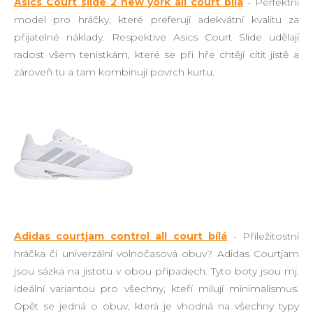
Asics Court slide 2 new york all court bílá
- Perfektní
model pro hráčky, které preferují adekvátní kvalitu za
přijatelné náklady. Respektive Asics Court Slide udělají
radost všem tenistkám, které se při hře chtějí cítit jistě a
zároveň tu a tam kombinují povrch kurtu.
Adidas courtjam control all court bílá
- Příležitostní
hráčka či univerzální volnočasová obuv? Adidas Courtjam
jsou sázka na jistotu v obou případech. Tyto boty jsou mj.
ideální variantou pro všechny, kteří milují minimalismus.
Opět se jedná o obuv, která je vhodná na všechny typy