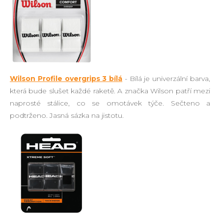
Wilson Profile overgrips 3 bílá
- Bílá je univerzální barva,
která bude slušet každé raketě. A značka Wilson patří mezi
naprosté stálice, co se omotávek týče. Sečteno a
podtrženo. Jasná sázka na jistotu.