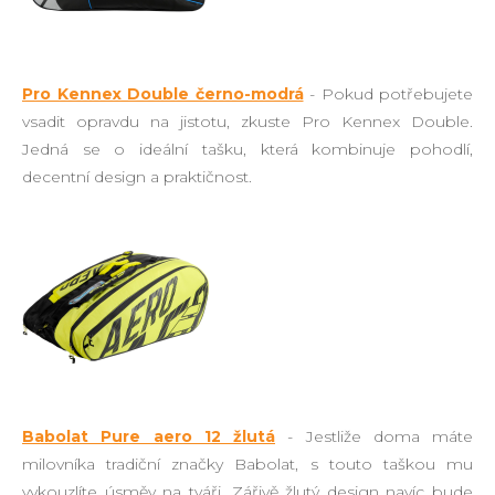
Pro Kennex Double černo-modrá
- Pokud potřebujete
vsadit opravdu na jistotu, zkuste Pro Kennex Double.
Jedná se o ideální tašku, která kombinuje pohodlí,
decentní design a praktičnost.
Babolat Pure aero 12 žlutá
- Jestliže doma máte
milovníka tradiční značky Babolat, s touto taškou mu
vykouzlíte úsměv na tváři. Zářivě žlutý design navíc bude