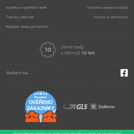
Výplety a vyplétání raket
Ochrana osobních údajů
Tabulky velikostí
Vrácení a reklamace
Nejlepší dárky pro tenistu
Jsme tady
10
s Vámi již
10 let
Sledujte nás
© 2026 Eshop-tenis.cz
Prohlížením těchto stránek nám dáváte souhlas ke zpracování