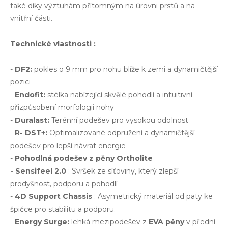
také díky výztuhám přítomným na úrovni prstů a na
vnitřní části.
Technické vlastnosti :
-
DF2:
pokles o 9 mm pro nohu blíže k zemi a dynamičtější
pozici
-
Endofit:
stélka nabízející skvělé pohodlí a intuitivní
přizpůsobení morfologii nohy
-
Duralast:
Terénní podešev pro vysokou odolnost
-
R-
DST+:
Optimalizované odpružení a dynamičtější
podešev pro lepší návrat energie
-
Pohodlná podešev z pěny Ortholite
- Sensifeel 2.0
: Svršek ze síťoviny, který zlepší
prodyšnost, podporu a pohodlí
-
4D Support Chassis
: Asymetrický materiál od paty ke
špičce pro stabilitu a podporu.
-
Energy Surge:
lehká mezipodešev z
EVA pěny
v přední