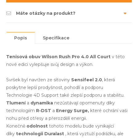
Máte otázky na produkt?
Popis
Specifikace
Tenisová obuv Wilson Rush Pro 4.0 All Court
v této
nové edici vylepšuje svůj design a výkon.
Svršek byl navržen ze síťoviny
Sensifeel
2.0
, která
poskytne lepší prodyšnost, pohodlí a podporu
Technologie 4D Support také zlepší podporu a stabilitu.
Tlumení
a
dynamika
nezůstávají opomenuty díky
technologiím
R-DST
a
Energy Surge,
které ochrání vaši
nohu před otřesy a přerozdělí energii.
Konečně
odolnost
tohoto modelu bude vynikající
díky
technologii Duralast
, která vyztuží podrážku, ale