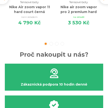
Tenisové boty
Tenisové boty
Nike Air zoom vapor 11
Nike air zoom vapor
hard court černá
pro 2 premium hard
court černá
není skladem
na skladě
4 790 Kč
3 530 Kč
Proč nakoupit u nás?
Zákaznická podpora 10 hodin denně