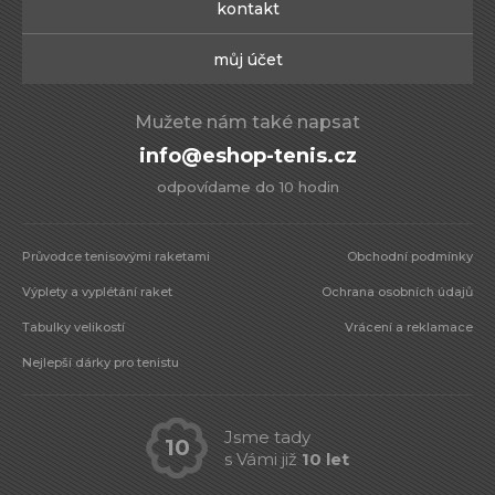
kontakt
můj účet
Mužete nám také napsat
info@eshop-tenis.cz
odpovídame do 10 hodin
Průvodce tenisovými raketami
Obchodní podmínky
Výplety a vyplétání raket
Ochrana osobních údajů
Tabulky velikostí
Vrácení a reklamace
Nejlepší dárky pro tenistu
Jsme tady
10
s Vámi již
10 let