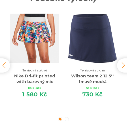
Tenisová sukně
Tenisová sukně
Nike Dri-fit printed
Wilson team 2 12.5''
with barevný mix
tmavě modrá
na skladě
na skladě
1 580 Kč
730 Kč