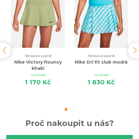
Tenisová sukně
Tenisová sukně
Nike Victory flouncy
Nike Dri fit club modrá
khaki
na skladě
na skladě
1 170 Kč
1 830 Kč
Proč nakoupit u nás?