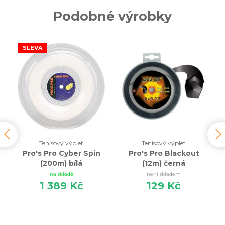
Podobné výrobky
SLEVA
Tenisový výplet
Tenisový výplet
t
Pro's Pro Cyber Spin
Pro's Pro Blackout
(200m) bílá
(12m) černá
na skladě
není skladem
1 389 Kč
129 Kč