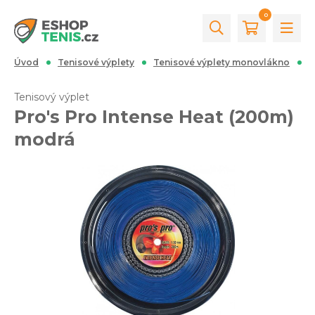
0
Úvod
Tenisové výplety
Tenisové výplety monovlákno
P
Tenisový výplet
Pro's Pro Intense Heat (200m)
modrá