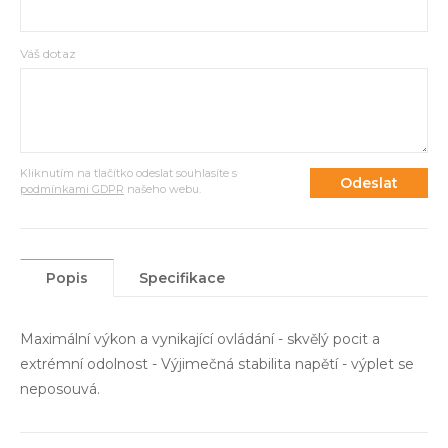
Váš dotaz
Kliknutím na tlačítko odeslat souhlasíte s
Odeslat
podmínkami GDPR
našeho webu.
Popis
Specifikace
Maximální výkon a vynikající ovládání - skvělý pocit a
extrémní odolnost - Výjimečná stabilita napětí - výplet se
neposouvá.